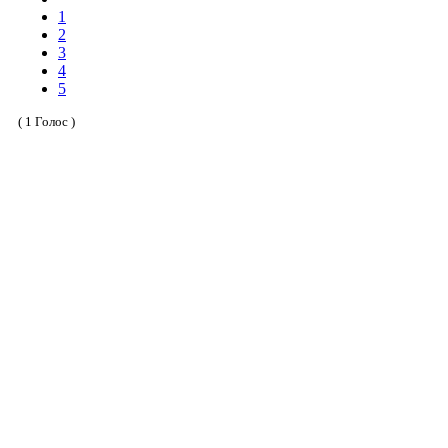
1
2
3
4
5
( 1 Голос )