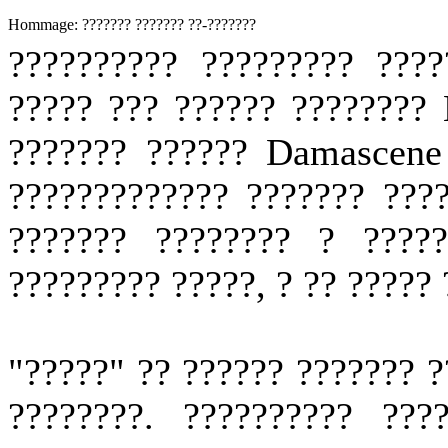
Hommage: ??????? ??????? ??-???????
?????????? ????????? ????
????? ??? ?????? ????????
??????? ?????? Damascene 
????????????? ??????? ????
??????? ???????? ? ????
????????? ?????, ? ?? ?????
"?????" ?? ?????? ??????? 
????????. ?????????? ???