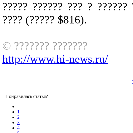
????? ?????? ??? ? ?????? 
???? (????? $816).
© ??????? ???????
http://www.hi-news.ru/
Понравилась статья?
1
2
3
4