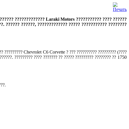
??????? ????????????? Laraki Motors ??????????? ???? ??????
?. ?????? ??????, ????????????? ????? ??????????? ????????
?? ????????? Chevrolet C6 Corvette ? ??? ?????????? ????????? (????
??????. ????????? ???? ??????? ?? ????? ????????? ???????? ?? 1750
???.