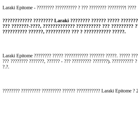
Laraki Epitome - ???????? ?????????? ? ??? ???????? ????????! ????
???????????? ???????? Laraki ???????? ?????? ????? ???????
??? ???????-????, ????????????? ?????????? ??? ????????? 
?????????? ??????, ?????????? ??? ? ??????????? ?????.
Laraki Epitome ???????? ????? ??????????? ??????? ?????. ????? ???
??? ???????? ???????, ?????? - ??? ????????? ???????). ??????????
?.?.
???????? ????????? ????????? ?????? ??????????? Laraki Epitome ? 2