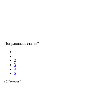
Понравилась статья?
1
2
3
4
5
( 2 Голосов )