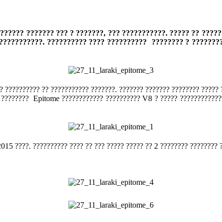
?????? ??????? ??? ? ???????, ??? ???????????. ????? ?? ????
????????????. ?????????? ???? ?????????? ???????? ? ????????
? ?????????? ?? ??????????? ???????. ??????? ??????? ???????? ????? 
 ? ???????? Epitome ???????????? ?????????? V8 ? ????? ????????????
015 ????. ?????????? ???? ?? ??? ????? ????? ?? 2 ???????? ???????? 