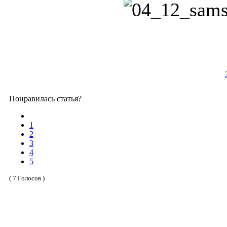
Понравилась статья?
1
2
3
4
5
( 7 Голосов )