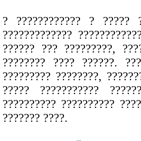
? ???????????? ? ????? ?
????????????? ???????????
?????? ??? ?????????, ???
???????? ???? ??????. ??
????????? ????????, ??????
????? ??????????? ?????
?????????? ?????????? ????
??????? ????.