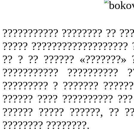
??????????? ???????? ?? ??
????? ??????????????????? 
?? ? ?? ?????? «???????» ?
??????????? ?????????? 
????????? ? ??????? ??????
?????? ???? ?????????? ???
?????? ????? ??????, ?? ?
???????? ????????.