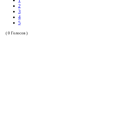
1
2
3
4
5
( 0 Голосов )