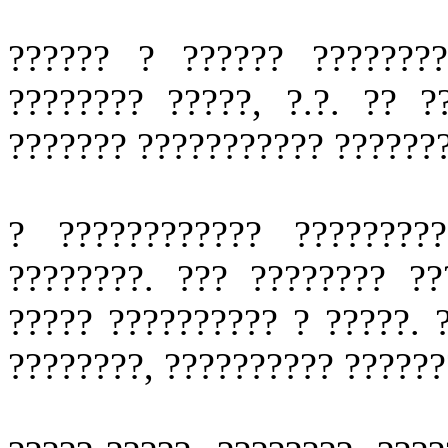
?????? ? ?????? ????????
???????? ?????, ?.?. ?? ?
??????? ??????????? ???????
? ???????????? ????????
????????. ??? ???????? ??
????? ?????????? ? ?????. 
????????, ?????????? ??????