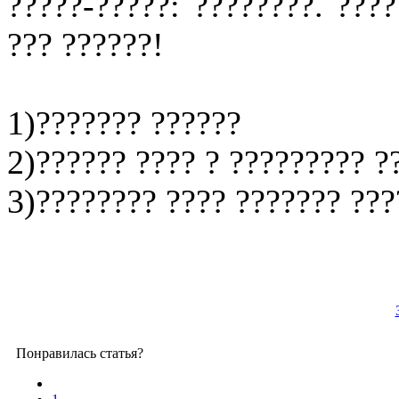
?????-?????: ????????. ???
??? ??????!
1)??????? ??????
2)?????? ???? ? ????????? ?
3)???????? ???? ??????? ???
Понравилась статья?