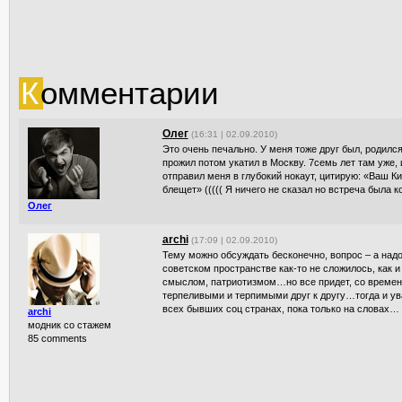
К
омментарии
Олег
(16:31 | 02.09.2010)
Это очень печально. У меня тоже друг был, родился
прожил потом укатил в Москву. 7семь лет там уже, и
отправил меня в глубокий нокаут, цитирую: «Ваш Ки
блещет» ((((( Я ничего не сказал но встреча была к
Олег
archi
(17:09 | 02.09.2010)
Тему можно обсуждать бесконечно, вопрос – а надо 
советском пространстве как-то не сложилось, как 
смыслом, патриотизмом…но все придет, со времен
терпеливыми и терпимыми друг к другу…тогда и уваж
всех бывших соц странах, пока только на словах…
archi
модник со стажем
85 comments