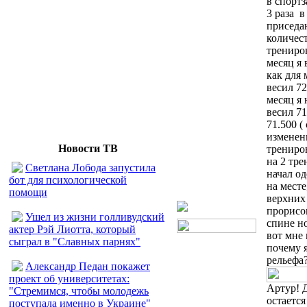
в спортз
3 раза в
приседан
количес
трениров
месяц я 
как для 
весил 72
месяц я 
весил 71
71.500 (
изменени
Новости ТВ
трениров
на 2 тре
Светлана Лобода запустила
начал од
бот для психологической
на месте
помощи
верхних
прорисо
Ушел из жизни голливудский
спине но
актер Рэй Лиотта, который
вот мне 
сыграл в "Славных парнях"
почему я
рельефа?
Александр Педан покажет
проект об университетах:
Артур! Д
"Стремимся, чтобы молодежь
остается
поступала именно в Украине"