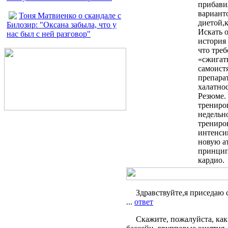
прибави
варианто
Тоня Матвиенко о скандале с
диетой,
Билозир: "Оксана забыла, что у
Искать 
нас был с ней разговор"
история
что треб
«сжигат
самоист
препарат
халатно
Резюме.
трениров
недельн
трениро
интенсив
новую а
принцип
кардио
Здравствуйте,я приседаю с
...
ответ
Скажите, пожалуйста, как