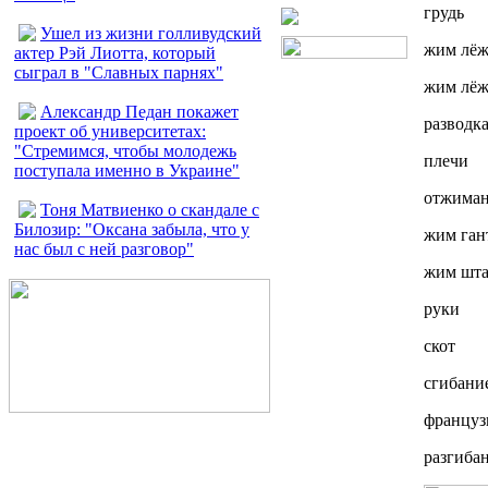
грудь
Ушел из жизни голливудский
жим лёж
актер Рэй Лиотта, который
сыграл в "Славных парнях"
жим лёж
Александр Педан покажет
разводк
проект об университетах:
"Стремимся, чтобы молодежь
плечи
поступала именно в Украине"
отжиман
Тоня Матвиенко о скандале с
Билозир: "Оксана забыла, что у
жим ган
нас был с ней разговор"
жим шта
руки
скот
сгибание
француз
разгибан