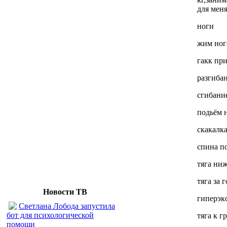
для меня
ноги
жим ног
гакк пр
разгиба
сгибани
подьём 
скакалк
спина п
тяга ни
тяга за 
Новости ТВ
гиперэк
Светлана Лобода запустила
бот для психологической
тяга к г
помощи