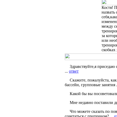
Костя! 
назвать 
себя,как
изменени
между се
трениро
за кото
или нео
трениро
скобках 
Здравствуйте,я приседаю с
...
ответ
Скажите, пожалуйста, как
бассейн, групповые занятия .
Какой бы вы посоветовали
Мне недавно поставили ди
Что можете сказать по по
сочетаться с протеином? ...
о