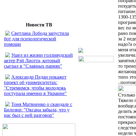
поправл
похудет
питание
1300-135
програм
Новости ТВ
вес по м
рано пок
Светлана Лобода запустила
за 2 нед
бот для психологической
надо?а о
помощи
меня ита
увеличил
Ушел из жизни голливудский
занятия,
актер Рэй Лиотта, который
то трене
сыграл в "Славных парнях"
желающе
типо это
Александр Педан покажет
..поэто
проект об университетах:
"Стремимся, чтобы молодежь
поступала именно в Украине"
Столько
Тяжело 
Тоня Матвиенко о скандале с
вообще,
Билозир: "Оксана забыла, что у
делить ж
нас был с ней разговор"
постоянс
прекрас
следстви
недели 