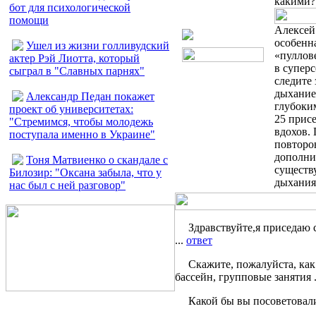
какими?
бот для психологической
помощи
Алексей 
особенн
Ушел из жизни голливудский
«пуллов
актер Рэй Лиотта, который
в суперс
сыграл в "Славных парнях"
следите 
дыхание
Александр Педан покажет
глубоким
проект об университетах:
25 присе
"Стремимся, чтобы молодежь
вдохов.
поступала именно в Украине"
повторо
дополни
Тоня Матвиенко о скандале с
существу
Билозир: "Оксана забыла, что у
дыхания
нас был с ней разговор"
Здравствуйте,я приседаю с
...
ответ
Скажите, пожалуйста, как
бассейн, групповые занятия .
Какой бы вы посоветовали