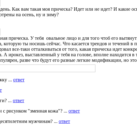
день. Как вам такая моя прическа? Идет или не идет? И какие о
отрены на осень, ну и зиму?
ая прическа. У тебя овальное лицо и для того чтоб его вытянут
, которую ты носишь сейчас. Что касается трендов и течений в п
овал все-таки отталкиваться от того, какая прическа идет конкр
а. А ирокез, выставленный у тебя на голове, вполне находится в 
пулярен, разве что будут его разные легкие модификации, но эт
ку ...
ответ
т
и? ...
ответ
 с рисунком "змеиная кожа"? ...
ответ
десятилетним мужчинам? ...
ответ