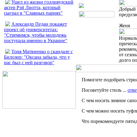
Ушел из жизни голливудский
актер Рэй Лиотта, который
Добрый 
сыграл в "Славных парнях"
предусм
Александр Педан покажет
Женя
проект об университетах:
"Стремимся, чтобы молодежь
Нормальн
поступала именно в Украине"
прическа
рекоменд
Тоня Матвиенко о скандале с
от сезон
Билозир: "Оксана забыла, что у
долго по
нас был с ней разговор"
Помогите подобрать стриж
Посоветуйте стиль ...
отве
С чем носить зимние сапог
С чем можно носить туфли
Что порекомендуете пяти