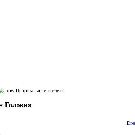
Персональный стилист
н Головня
рать костюм? Какую стрижку сделать Как удержаться в мире сти
 легко ответит Антон Головня - основатель имидж агентства
Dre
ант!