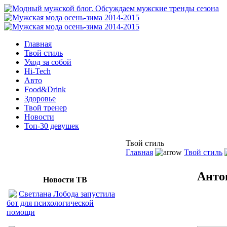
Главная
Твой стиль
Уход за собой
Hi-Tech
Авто
Food&Drink
Здоровье
Твой тренер
Новости
Топ-30 девушек
Твой стиль
Главная
Твой стиль
Анто
Новости ТВ
Светлана Лобода запустила
Как выб
бот для психологической
вопросы
помощи
консульт