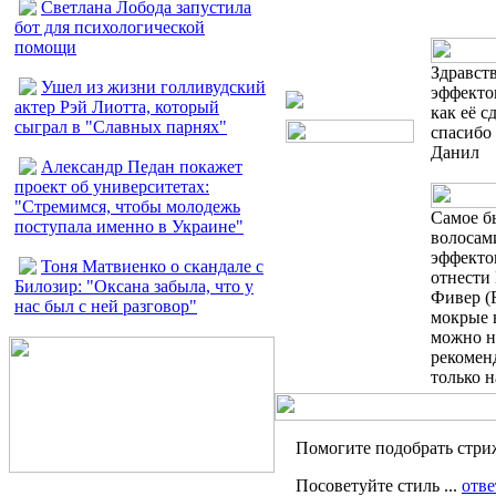
Светлана Лобода запустила
консульт
бот для психологической
помощи
Здравств
Ушел из жизни голливудский
эффекто
актер Рэй Лиотта, который
как её с
сыграл в "Славных парнях"
спасибо
Данил
Александр Педан покажет
проект об университетах:
"Стремимся, чтобы молодежь
Самое б
поступала именно в Украине"
волосам
эффекто
Тоня Матвиенко о скандале с
отнести 
Билозир: "Оксана забыла, что у
Фивер (F
нас был с ней разговор"
мокрые в
можно н
рекомен
только н
Помогите подобрать стриж
Посоветуйте стиль ...
отве