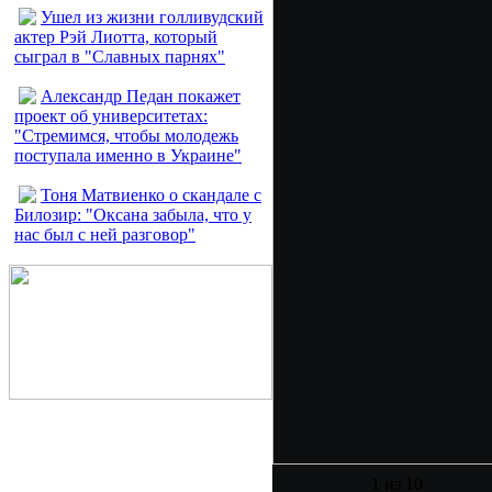
Ушел из жизни голливудский
актер Рэй Лиотта, который
сыграл в "Славных парнях"
Александр Педан покажет
проект об университетах:
"Стремимся, чтобы молодежь
поступала именно в Украине"
Тоня Матвиенко о скандале с
Билозир: "Оксана забыла, что у
нас был с ней разговор"
1 из 10