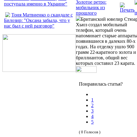
Золотое ретро:
поступала именно в Украине"
мобильник из
прошлого
Тоня Матвиенко о скандале с
Британский ювелир Стюа
Билозир: "Оксана забыла, что у
Хьюз создал мобильный
нас был с ней разговор"
телефон, который очень
напоминает старые аппараты
появившиеся в далеких 80-х
годах. На отделку ушло 900
грамм 22-каратного золота и
бриллиантов, общий вес
которых составил 23 карата.
Понравилась статья?
1
2
3
4
5
( 0 Голосов )