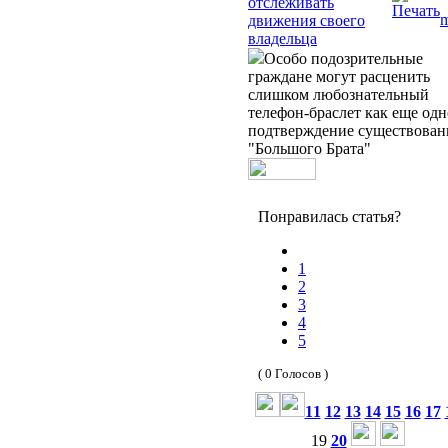
отслеживать
движения своего
владельца
Особо подозрительные
граждане могут расценить
слишком любознательный
телефон-браслет как еще одн
подтверждение существован
"Большого Брата"
Понравилась статья?
1
2
3
4
5
( 0 Голосов )
11
12
13
14
15
16
17
19
20