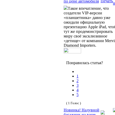
по цене автомобиля
Такое впечатление, что
создатели VIP-версии
«планшетника» давно уже
ожидали официальную
презентацию Apple iPad, чт
тут же продемонстрировать
миру своё эксклюзивное
«детище» от компании Mervi
Diamond Importers.
Понравилась статья?
1
2
3
4
5
( 1 Голос )
Новинка! Надувной
багажник на ваше