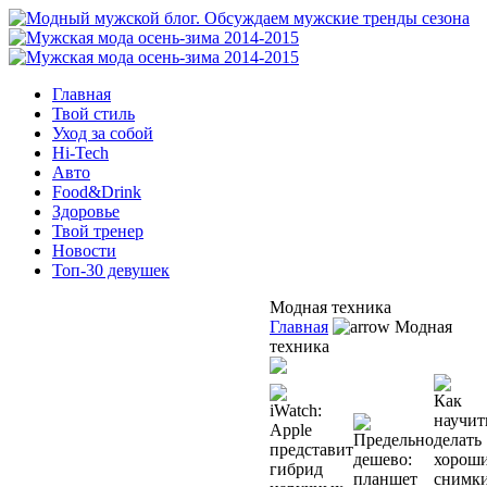
Главная
Твой стиль
Уход за собой
Hi-Tech
Авто
Food&Drink
Здоровье
Твой тренер
Новости
Топ-30 девушек
Модная техника
Главная
Модная
техника
Как
iWatch:
научит
Apple
Предельно
делать
представит
дешево:
хорош
гибрид
планшет
снимки