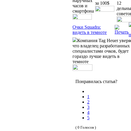
наручных
за 100$
12
часов и
дельн
смартфона
совето
Очки Squadra:
видеть в темноте
Компания Tag Heuer уверя
что владелец разработанных 
специалистами очков, будет
гораздо лучше видеть в
темноте
Понравилась статья?
1
2
3
4
5
( 0 Голосов )