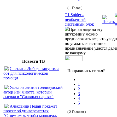
( 1 Голос )
T1 Spider -
необычный
системный блок
При взгляде на эту
штуковину можно
предположить все, что угодн
но угадать ее истинное
предназначение удастся дале
не каждому
Новости ТВ
Светлана Лобода запустила
Понравилась статья?
бот для психологической
помощи
1
Ушел из жизни голливудский
2
актер Рэй Лиотта, который
3
сыграл в "Славных парнях"
4
5
Александр Педан покажет
проект об университетах:
( 2 Голосов )
"Стремимся, чтобы молодежь