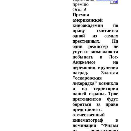
премию
Оскар!
Премия
американской
киноакадемии по
праву считается
одной из самых
престижных. Ни
один режиссёр не
упустит возможности
побывать в Лос-
Анджелесе на
церемонии вручения
наград. Золотая
"оскаровская
лихорадка" возникла
и на территории
нашей страны. Трое
претендентов будут
бороться за право
представлять
отечественный
кинематограф в
номинации "Фильм
на иностранном