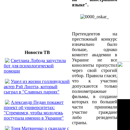
языке".
Претендентов на
престижный конкурс
изначально было
больше, однако
Новости ТВ
комитет академии в
Украине не все
Светлана Лобода запустила
киноленты пропустил
бот для психологической
через свой строгий
помощи
отбор. Правила гласят,
что к участию
Ушел из жизни голливудский
допускаются только
актер Рэй Лиотта, который
полнометражные
сыграл в "Славных парнях"
фильмы, в создание
которых по большей
Александр Педан покажет
части принимали
проект об университетах:
участие граждане
"Стремимся, чтобы молодежь
либо резиденты
поступала именно в Украине"
страны.
Тоня Матвиенко о скандале с