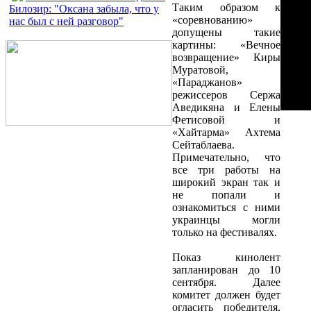
Таким образом к
Билозир: "Оксана забыла, что у
«соревнованию»
нас был с ней разговор"
допущены такие
картины: «Вечное
возвращение» Киры
Муратовой,
«Параджанов»
режиссеров Сержа
Аведикяна и Елены
Фетисовой и
«Хайтарма» Ахтема
Сейтаблаева.
Примечательно, что
все три работы на
широкий экран так и
не попали и
ознакомиться с ними
украинцы могли
только на фестивалях.
Показ кинолент
запланирован до 10
сентября. Далее
комитет должен будет
огласить победителя,