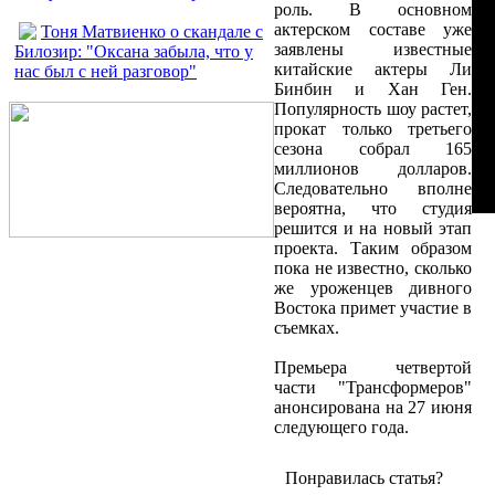
роль. В основном
актерском составе уже
Тоня Матвиенко о скандале с
заявлены известные
Билозир: "Оксана забыла, что у
китайские актеры Ли
нас был с ней разговор"
Бинбин и Хан Ген.
Популярность шоу растет,
прокат только третьего
сезона собрал 165
миллионов долларов.
Следовательно вполне
вероятна, что студия
решится и на новый этап
проекта. Таким образом
пока не известно, сколько
же уроженцев дивного
Востока примет участие в
съемках.
Премьера четвертой
части "Трансформеров"
анонсирована на 27 июня
следующего года.
Понравилась статья?