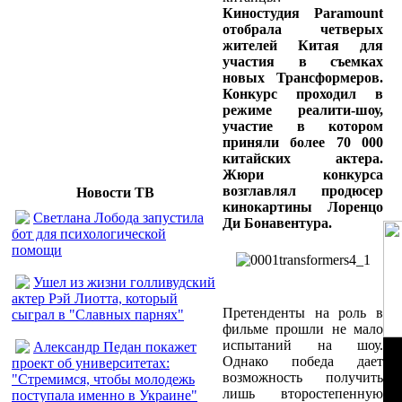
Киностудия Paramount
отобрала четверых
жителей Китая для
участия в съемках
новых Трансформеров.
Конкурс проходил в
режиме реалити-шоу,
участие в котором
приняли более 70 000
китайских актера.
Жюри конкурса
возглавлял продюсер
Новости ТВ
кинокартины Лоренцо
Светлана Лобода запустила
Ди Бонавентура.
бот для психологической
помощи
Ушел из жизни голливудский
актер Рэй Лиотта, который
Претенденты на роль в
сыграл в "Славных парнях"
фильме прошли не мало
испытаний на шоу.
Александр Педан покажет
Однако победа дает
проект об университетах:
возможность получить
"Стремимся, чтобы молодежь
лишь второстепенную
поступала именно в Украине"