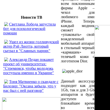
всем поклонникам
фирмы Apple –
чехол для
любимого ими
Новости ТВ
iPhone. Теперь
Светлана Лобода запустила
каждый модник
бот для психологической
сможет
помощи
«упаковать» свой
вожделенный
Ушел из жизни голливудский
мобильный аппарат
актер Рэй Лиотта, который
в стильный черный
сыграл в "Славных парнях"
«кармашек» из
телячьей кожи с
Александр Педан покажет
логотипом Dior.
проект об университетах:
"Стремимся, чтобы молодежь
поступала именно в Украине"
Данный аксессуар
Тоня Матвиенко о скандале с
подходит как для
Билозир: "Оксана забыла, что у
1Gb, так и для 3 Gb
нас был с ней разговор"
аппаратов и будет
доступен в
ближайшее время
во всех