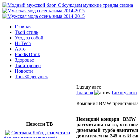
Главная
Твой стиль
Уход за собой
Hi-Tech
Авто
Food&Drink
Здоровье
Твой тренер
Новости
Топ-30 девушек
Luxury авто
Главная
Luxury авто
Компания BMW представила
Немецкий концерн BMW пр
Новости ТВ
рассчитаны на то, что по
дизельный турбо-двигател
Светлана Лобода запустила
двигателем на 245 л.с. И 