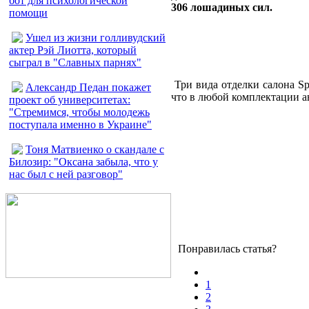
бот для психологической
306 лошадиных сил.
помощи
Ушел из жизни голливудский
актер Рэй Лиотта, который
сыграл в "Славных парнях"
Три вида отделки салона Sp
Александр Педан покажет
что в любой комплектации а
проект об университетах:
"Стремимся, чтобы молодежь
поступала именно в Украине"
Тоня Матвиенко о скандале с
Билозир: "Оксана забыла, что у
нас был с ней разговор"
Понравилась статья?
1
2