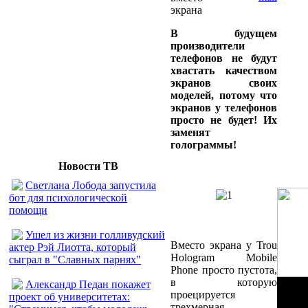
экрана
В будущем
производители
телефонов не будут
хвастать качеством
экранов своих
моделей, потому что
экранов у телефонов
просто не будет! Их
заменят
голограммы!
Новости ТВ
Светлана Лобода запустила
бот для психологической
помощи
Ушел из жизни голливудский
Вместо экрана у Trou
актер Рэй Лиотта, который
Hologram Mobile
сыграл в "Славных парнях"
Phone просто пустота,
в которую
Александр Педан покажет
проецируется
проект об университетах:
трехмерная