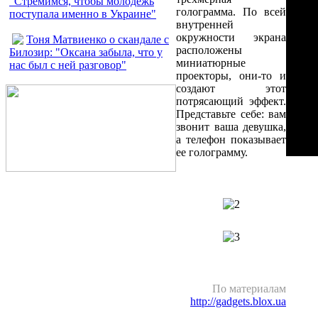
"Стремимся, чтобы молодежь
голограмма. По всей
поступала именно в Украине"
внутренней
окружности экрана
Тоня Матвиенко о скандале с
расположены
Билозир: "Оксана забыла, что у
миниатюрные
нас был с ней разговор"
проекторы, они-то и
создают этот
потрясающий эффект.
Представьте себе: вам
звонит ваша девушка,
а телефон показывает
ее голограмму.
По материалам
http://gadgets.blox.ua