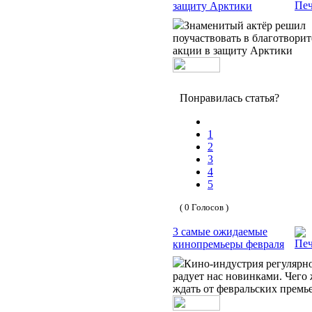
защиту Арктики
Знаменитый актёр решил
поучаствовать в благотвори
акции в защиту Арктики
Понравилась статья?
1
2
3
4
5
( 0 Голосов )
3 самые ожидаемые
кинопремьеры февраля
Кино-индустрия регулярн
радует нас новинками. Чего
ждать от февральских премь