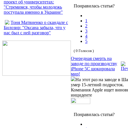
проект об университетах:
Понравилась статья?
"Стремимся, чтобы молодежь
поступала именно в Украине"
1
Тоня Матвиенко о скандале с
2
Билозир: "Оксана забыла, что у
3
нас был с ней разговор"
4
5
( 0 Голосов )
Очередная смерть на
заводе по производству
iPhone 5C шокировала
мир!
На этот раз на заводе в Ш
умер 15-летний подросток.
Компания Apple ищет винов
инциденте
Понравилась статья?