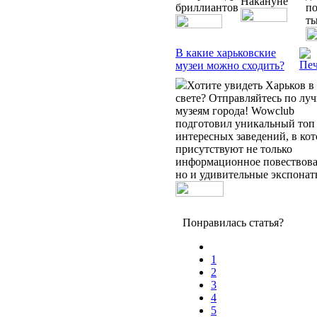
Накануне
бриллиантов
по
ты
В какие харьковские
музеи можно сходить?
Хотите увидеть Харьков в
свете? Отправляйтесь по лу
музеям города! Wowclub
подготовил уникальный топ
интересных заведений, в ко
присутствуют не только
информационное повествова
но и удивительные экспонат
Понравилась статья?
1
2
3
4
5