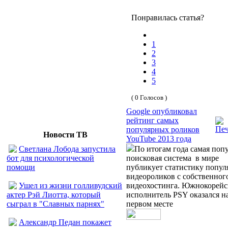
Понравилась статья?
1
2
3
4
5
( 0 Голосов )
Google опубликовал
рейтинг самых
популярных роликов
Новости ТВ
YouTube 2013 года
Светлана Лобода запустила
По итогам года самая поп
бот для психологической
поисковая система в мире
помощи
публикует статистику попу
видеороликов с собственног
Ушел из жизни голливудский
видеохостинга. Южнокорей
актер Рэй Лиотта, который
исполнитель PSY оказался н
сыграл в "Славных парнях"
первом месте
Александр Педан покажет