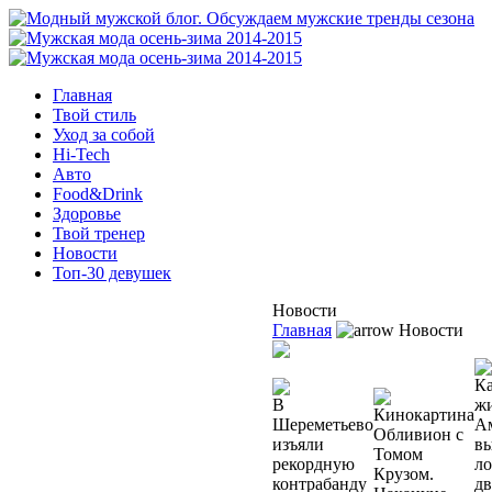
Главная
Твой стиль
Уход за собой
Hi-Tech
Авто
Food&Drink
Здоровье
Твой тренер
Новости
Топ-30 девушек
Новости
Главная
Новости
К
В
ж
Кинокартина
Шереметьево
А
Обливион с
изъяли
вы
Томом
рекордную
л
Крузом.
контрабанду
д