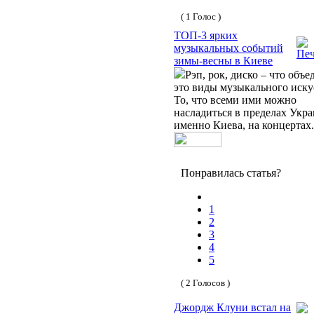
( 1 Голос )
ТОП-3 ярких
музыкальных событий
зимы-весны в Киеве
Рэп, рок, диско – что объе
это виды музыкального иску
То, что всеми ими можно
насладиться в пределах Укра
именно Киева, на концертах.
Понравилась статья?
1
2
3
4
5
( 2 Голосов )
Джордж Клуни встал на