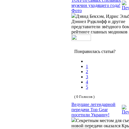
ТОП-10 самых стильных
мужчин уходящего года!
Фото
Дэвид Бекхэм, Идрис Эльб
Дэниел Рэдклифф и другие
представители звёздного бо
рейтинге главных модников 
Понравилась статья?
1
2
3
4
5
( 0 Голосов )
Ведущие легендарной
передачи Top Gear
посетили Украину!
Секретным местом для съ
новой передачи оказался Кр