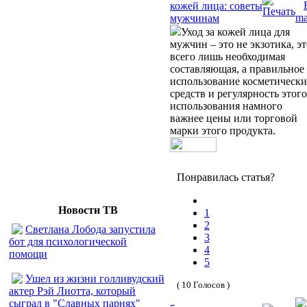
кожей лица: советы
мужчинам
Уход за кожей лица для
мужчин – это не экзотика, эт
всего лишь необходимая
составляющая, а правильное
использование косметическ
средств и регулярность этого
использования намного
важнее цены или торговой
марки этого продукта.
Понравилась статья?
Новости ТВ
1
2
Светлана Лобода запустила
3
бот для психологической
4
помощи
5
Ушел из жизни голливудский
( 10 Голосов )
актер Рэй Лиотта, который
сыграл в "Славных парнях"