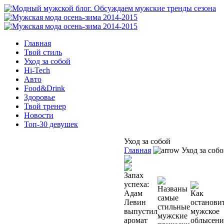
Главная
Твой стиль
Уход за собой
Hi-Tech
Авто
Food&Drink
Здоровье
Твой тренер
Новости
Топ-30 девушек
Уход за собой
Главная
Уход за соб
Запах
успеха:
Названы
Адам
Как
самые
Левин
останови
стильные
выпустил
мужское
мужские
аромат
облысени