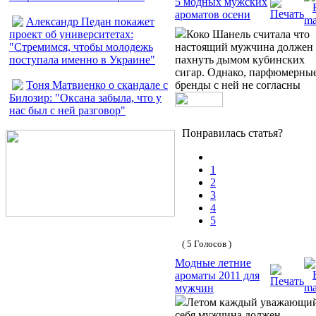
5 модных мужских
ароматов осени
Александр Педан покажет
проект об университетах:
Коко Шанель считала что
"Стремимся, чтобы молодежь
настоящий мужчина должен
поступала именно в Украине"
пахнуть дымом кубинских
сигар. Однако, парфюмерны
Тоня Матвиенко о скандале с
бренды с ней не согласны
Билозир: "Оксана забыла, что у
нас был с ней разговор"
Понравилась статья?
1
2
3
4
5
( 5 Голосов )
Модные летние
ароматы 2011 для
мужчин
Летом каждый уважающи
себя мужчина должен