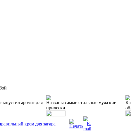
обой
 выпустил аромат для
Названы самые стильные мужские
Ка
прически
об
равильный крем для загара