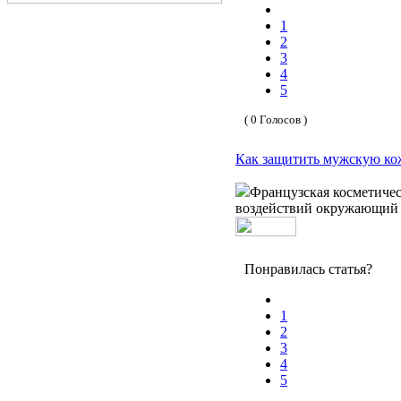
1
2
3
4
5
( 0 Голосов )
Как защитить мужскую ко
Французская косметичес
воздействий окружающий 
Понравилась статья?
1
2
3
4
5