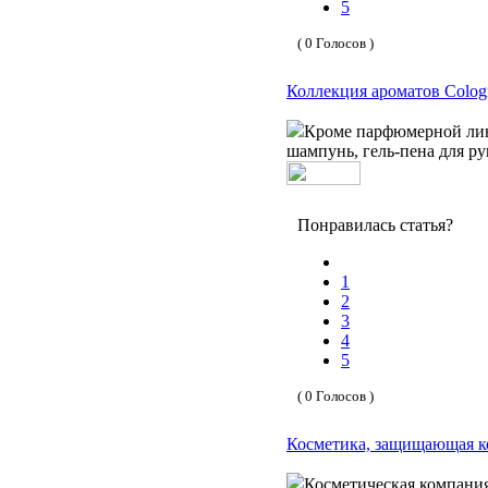
5
( 0 Голосов )
Коллекция ароматов Colog
Кроме парфюмерной лини
шампунь, гель-пена для р
Понравилась статья?
1
2
3
4
5
( 0 Голосов )
Косметика, защищающая к
Косметическая компания