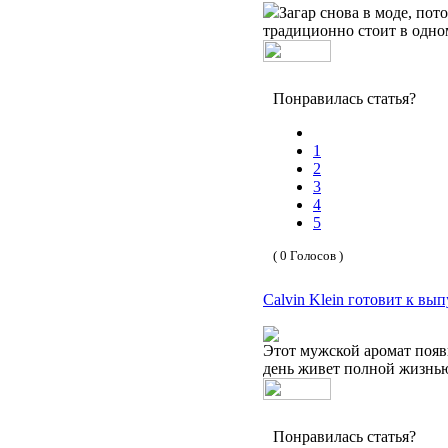
Загар снова в моде, по
традиционно стоит в одно
Понравилась статья?
1
2
3
4
5
( 0 Голосов )
Calvin Klein готовит к вы
Этот мужской аромат появи
день живет полной жизнью
Понравилась статья?