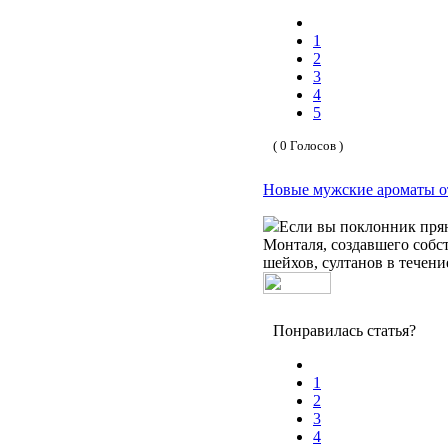
1
2
3
4
5
( 0 Голосов )
Новые мужские ароматы от
Если вы поклонник прян
Монталя, создавшего собс
шейхов, султанов в течение
Понравилась статья?
1
2
3
4