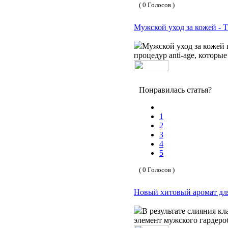
( 0 Голосов )
Мужской уход за кожей - 
Мужской уход за кожей 
процедур anti-age, которы
Понравилась статья?
1
2
3
4
5
( 0 Голосов )
Новый хитовый аромат для
В результате слияния к
элемент мужского гардеро