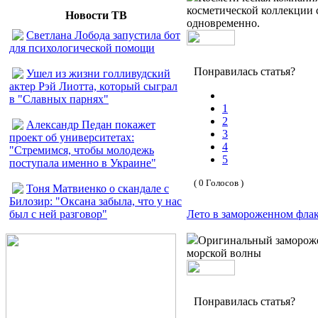
косметической коллекции 
Новости ТВ
одновременно.
Светлана Лобода запустила бот
для психологической помощи
Понравилась статья?
Ушел из жизни голливудский
актер Рэй Лиотта, который сыграл
в "Славных парнях"
1
2
Александр Педан покажет
3
проект об университетах:
4
"Стремимся, чтобы молодежь
5
поступала именно в Украине"
( 0 Голосов )
Тоня Матвиенко о скандале с
Билозир: "Оксана забыла, что у нас
был с ней разговор"
Лето в замороженном флако
Оригинальный замороже
морской волны
Понравилась статья?