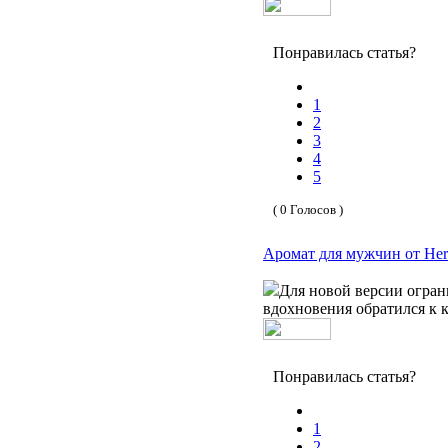
Понравилась статья?
1
2
3
4
5
( 0 Голосов )
Аромат для мужчин от Her
Для новой версии огран
вдохновения обратился к 
Понравилась статья?
1
2