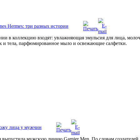
nes Hermes: три разных истории
и в коллекцию входят: увлажняющая эмульсия для лица, молочко
ук и тела, парфюмированное мыло и освежающие салфетки.
ожу лица у мужчин
 выпустила мужскую линию Garnier Men. По словам создателей