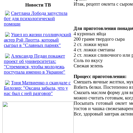
Итак, рецепт омлета с сыром
Новости ТВ
Светлана Лобода запустила
бот для психологической
помощи
Для приготовления понадо
4 куриных яйца
Ушел из жизни голливудский
200 грамм твердого сыра
актер Рэй Лиотта, который
2 ст. ложки муки
сыграл в "Славных парнях"
4 ст. ложки сметаны
2 ст. ложки сливочного или 
Александр Педан покажет
Соль по вкусу
проект об университетах:
Свежая зелень
"Стремимся, чтобы молодежь
поступала именно в Украине"
Процесс приготовления:
Смешать яичные желтки, муку
Тоня Матвиенко о скандале с
Взбить белки. Постепенно в
Билозир: "Оксана забыла, что у
Смазать маслом форму для в
нас был с ней разговор"
можно считать готовым, когд
Посыпать готовый омлет ме
тостов и чашка свежезаварен
Все, здоровый завтрак актив