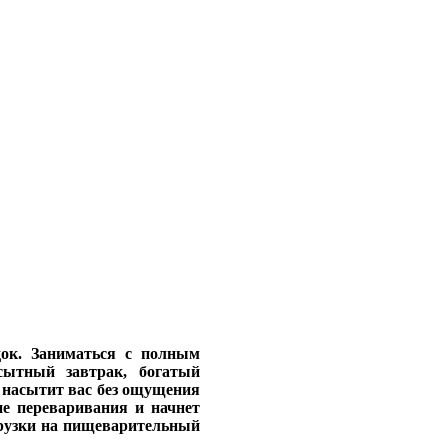
док. Заниматься с полным
сытный завтрак, богатый
 насытит вас без ощущения
апе переваривания и начнет
грузки на пищеварительный