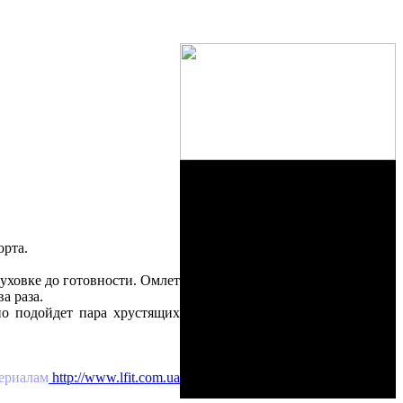
орта.
уховке до готовности. Омлет
а раза.
но подойдет пара хрустящих
ериалам
http://www.lfit.com.ua