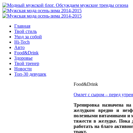
Главная
Твой стиль
Уход за собой
Hi-Tech
Авто
Food&Drink
Здоровье
Твой тренер
Новости
Топ-30 девушек
Food&Drink
Омлет с сыром – перед утре
Тренировка назначена на
желудком вредно и неэф
полезными витаминами и м
тяжести в желудке. Пока д
работать на благо активн
тракт.