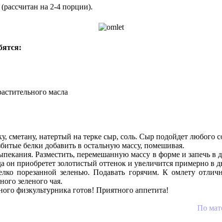
 (рассчитан на 2-4 порции).
бятся:
растительного масла
, сметану, натертый на терке сыр, соль. Сыр подойдет любого с
збитые белки добавить в остальную массу, помешивая.
ыпекания. Разместить, перемешанную массу в форме и запечь в д
а он приобретет золотистый оттенок и увеличится примерно в дв
лко порезанной зеленью. Подавать горячим. К омлету отлич
ного зеленого чая.
ного физкультурника готов! Приятного аппетита!
По мат