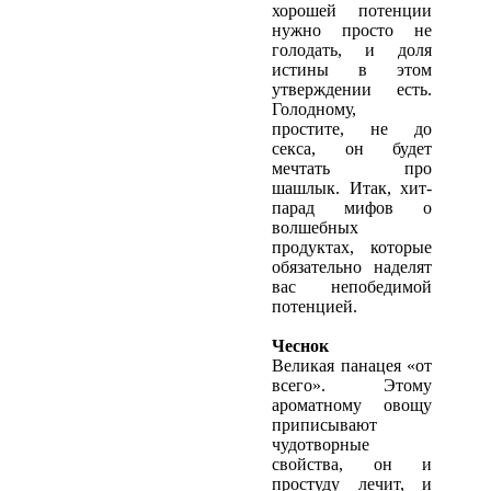
хорошей потенции
нужно просто не
голодать, и доля
истины в этом
утверждении есть.
Голодному,
простите, не до
секса, он будет
мечтать про
шашлык. Итак, хит-
парад мифов о
волшебных
продуктах, которые
обязательно наделят
вас непобедимой
потенцией.
Чеснок
Великая панацея «от
всего». Этому
ароматному овощу
приписывают
чудотворные
свойства, он и
простуду лечит, и