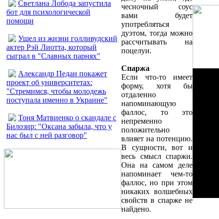
Светлана Лобода запустила
чесночный соус
бот для психологической
вами будет
помощи
употребляться
дуэтом, тогда можно
Ушел из жизни голливудский
рассчитывать на
актер Рэй Лиотта, который
поцелуи.
сыграл в "Славных парнях"
Спаржа
Александр Педан покажет
Если что-то имеет
проект об университетах:
форму, хотя бы
"Стремимся, чтобы молодежь
отдаленно
поступала именно в Украине"
напоминающую
фаллос, то это
Тоня Матвиенко о скандале с
непременно
Билозир: "Оксана забыла, что у
положительно
нас был с ней разговор"
влияет на потенцию.
В сущности, вот и
весь смысл спаржи.
Она на самом деле
напоминает чем-то
фаллос, но при этом
никаких волшебных
свойств в спарже не
найдено.