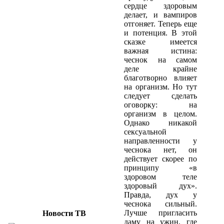
сердце здоровым
делает, и вампиров
отгоняет. Теперь еще
и потенция. В этой
сказке имеется
важная истина:
чеснок на самом
деле крайне
благотворно влияет
на организм. Но тут
следует сделать
оговорку: на
организм в целом.
Однако никакой
сексуальной
направленности у
чеснока нет, он
действует скорее по
принципу «в
здоровом теле
здоровый дух».
Правда, дух у
чеснока сильный.
Лучше пригласить
Новости ТВ
даму на ужин, где