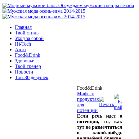
Главная
Твой стиль
Уход за собой
Hi-Tech
Авто
Food&Drink
Здоровье
Твой тренер
Новости
Топ-30 девушек
Food&Drink
Мифы о
продуктах
для
потенции
Если речь идет о
потенции, то, как
тут не размечтаться
о какой-нибудь
волшебной брюкве,