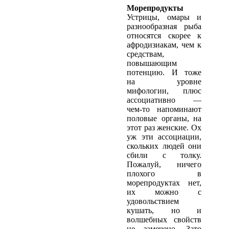
Морепродукты
Устрицы, омары и
разнообразная рыба
относятся скорее к
афродизиакам, чем к
средствам,
повышающим
потенцию. И тоже
на уровне
мифологии, плюс
ассоциативно —
чем-то напоминают
половые органы, на
этот раз женские. Ох
уж эти ассоциации,
скольких людей они
сбили с толку.
Пожалуй, ничего
плохого в
морепродуктах нет,
их можно с
удовольствием
кушать, но и
волшебных свойств
не замечено. Зато