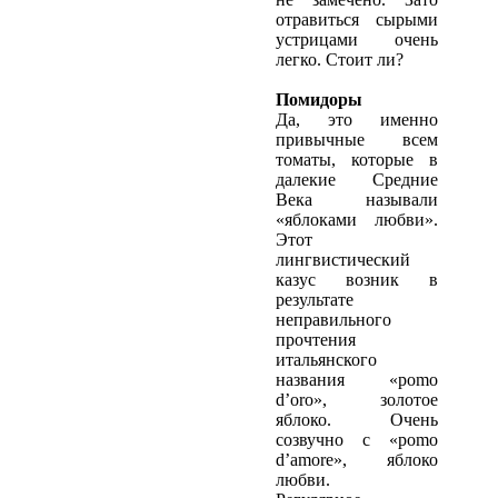
отравиться сырыми
устрицами очень
легко. Стоит ли?
Помидоры
Да, это именно
привычные всем
томаты, которые в
далекие Средние
Века называли
«яблоками любви».
Этот
лингвистический
казус возник в
результате
неправильного
прочтения
итальянского
названия «pomo
d’oro», золотое
яблоко. Очень
созвучно с «pomo
d’amore», яблоко
любви.