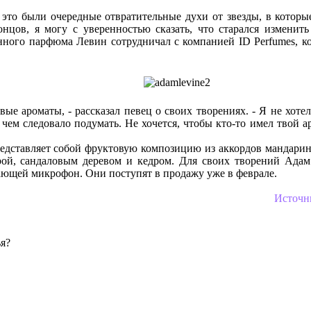
 это были очередные отвратительные духи от звезды, в которые
онцов, я могу с уверенностью сказать, что старался изменить
нного парфюма Левин сотрудничал с компанией ID Perfumes, к
вые ароматы, - рассказал певец о своих творениях. - Я не хоте
 чем следовало подумать. Не хочется, чтобы кто-то имел твой а
едставляет собой фруктовую композицию из аккордов мандарина
рой, сандаловым деревом и кедром. Для своих творений Ада
ющей микрофон. Они поступят в продажу уже в феврале.
Источн
я?