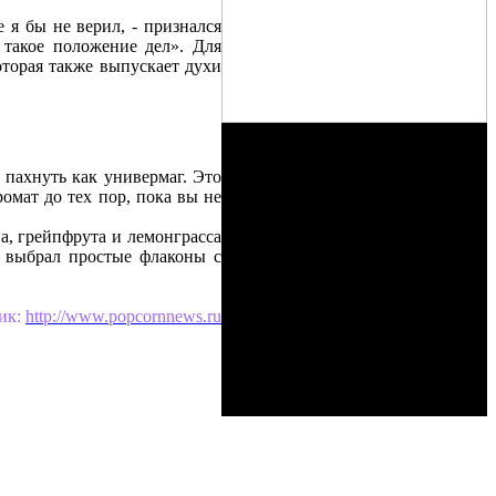
 я бы не верил, - признался
 такое положение дел». Для
оторая также выпускает духи
л пахнуть как универмаг. Это
ромат до тех пор, пока вы не
, грейпфрута и лемонграсса
м выбрал простые флаконы с
ик:
http://www.popcornnews.ru