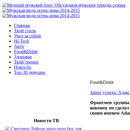
Главная
Твой стиль
Уход за собой
Hi-Tech
Авто
Food&Drink
Здоровье
Твой тренер
Новости
Топ-30 девушек
Food&Drink
Запах успеха: Адам
Фронтмен группы 
наконец он сделал
своим именем Adam
Новости ТВ
Светлана Лобода запустила бот для