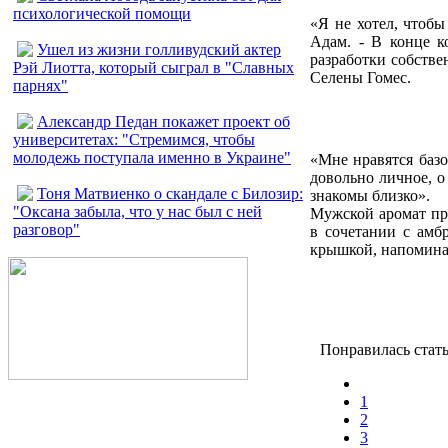
психологической помощи
«Я не хотел, чтобы
Адам. - В конце к
Ушел из жизни голливудский актер
разработки собстве
Рэй Лиотта, который сыграл в "Славных
Селены Гомес.
парнях"
Александр Педан покажет проект об
университетах: "Стремимся, чтобы
молодежь поступала именно в Украине"
«Мне нравятся базо
довольно личное, о
Тоня Матвиенко о скандале с Билозир:
знакомы близко».
"Оксана забыла, что у нас был с ней
Мужской аромат пр
разговор"
в сочетании с амб
крышкой, напомина
Понравилась стать
1
2
3