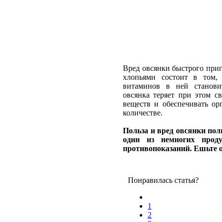
Вред овсянки быстрого при
хлопьями состоит в том,
витаминов в ней станови
овсянка теряет при этом с
веществ и обеспечивать ор
количестве.
Польза и вред овсянки по
один из немногих прод
противопоказаний. Ешьте о
Понравилась статья?
1
2