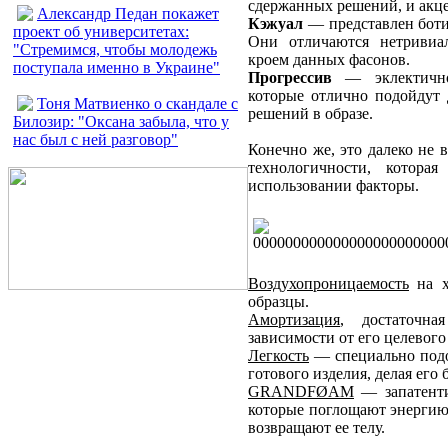
сдержанных решений, и акц
Александр Педан покажет
Кэжуал
— представлен боти
проект об университетах:
Они отличаются нетривиа
"Стремимся, чтобы молодежь
кроем данных фасонов.
поступала именно в Украине"
Прогрессив
— эклектично
которые отлично подойдут
Тоня Матвиенко о скандале с
решений в образе.
Билозир: "Оксана забыла, что у
нас был с ней разговор"
Конечно же, это далеко не 
технологичности, котор
использовании факторы.
Воздухопроницаемость
на х
образцы.
Амортизация
, достаточн
зависимости от его целевого
Легкость
— специально подо
готового изделия, делая его
GRANDFØAM
— запатенти
которые поглощают энергию
возвращают ее телу.