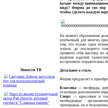
баланс между инновациями
виду? Фирма до сих пор 
чтобы сделать каждую пар
На момент образования дел
необычный для многих прин
том, что только один челов
эскиза, до последнего эт
проявить себя мастеру, но 
видения изделий талантли
ассортимент поразительно бо
Новости ТВ
Детальнее о стиле
Светлана Лобода запустила
Фирма предлагает к приобр
бот для психологической
помощи
Классика
— оксфорды, дерб
отличным дополнением обра
Ушел из жизни голливудский
Спорт
— кроссовки и сник
актер Рэй Лиотта, который
необходимые эргономич
сыграл в "Славных парнях"
тренировок, но и безупречн